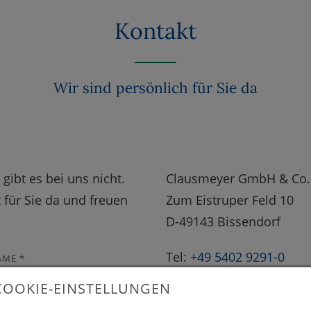
Kontakt
Wir sind persönlich für Sie da
gibt es bei uns nicht.
Clausmeyer GmbH & Co.
t für Sie da und freuen
Zum Eistruper Feld 10
D-49143 Bissendorf
Tel:
+49 5402 9291-0
AME
*
Fax: +49 5402 9291-33
COOKIE-EINSTELLUNGEN
E-Mail: info@clausmeyer