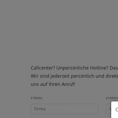
Callcenter? Unpersönliche Hotline? Das 
Wir sind jederzeit persönlich und direk
uns auf Ihren Anruf!
FIRMA
VORN