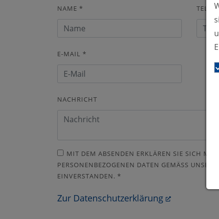
W
NAME
*
TELEF
s
u
E
E-MAIL
*
NACHRICHT
MIT DEM ABSENDEN ERKLÄREN SIE SICH MIT
PERSONENBEZOGENEN DATEN GEMÄSS UNSERER
INVERSTANDEN.
*
Zur Datenschutzerklärung